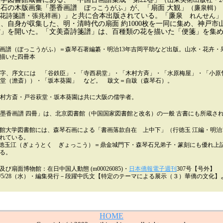
琴石の木版画集「墨香画譜
ぼっこうがふ
」が、「扇面 大観」
（廉泉輯）
花詩箋譜・張兆祥画）
」と共に合本出版されている。「廉泉
れんせん
」
、自身が収集した、明・清時代の扇面 約1000枚を一同に集め、神戸市
館」を開いた。「文美斎詩箋譜」は、百種類の花を描いた「便箋」を集
画譜（ぼっこうがふ）＝森琴石著編纂・明治13年吉岡平助など出版。山水・花卉・
描いた四冊本
字、序文には 「谷鉄臣」・「寺西易堂」・「木村方斉」・「水原梅屋」・「小原
堂（澹斎））・「坂本葵園」 など。 跋文＝自跋（森琴石）。
村方斎・戸谷萩堂・坂本葵園は共に大阪の儒学者。
墨香画譜 四冊」は、北京図書館（中国国家図書館と改名）の一般 古書にも所蔵さ
館大学図書館には、森琴石画による「書画落款自在 上中下」（行徳玉 江編・明治
れている。
徳玉江（ぎょうとく ぎょっこう）＝鼎金城門下・森琴石兄弟子・篆刻にも優れ上
る。
及び扇面博物館：在日中国人動態 (m00026085)・
日本僑報電子週刊
307号【号外】
03/5/28（水）・編集発行－段躍中氏文【特定のテーマによる展示（３）華僑の文化
HOME