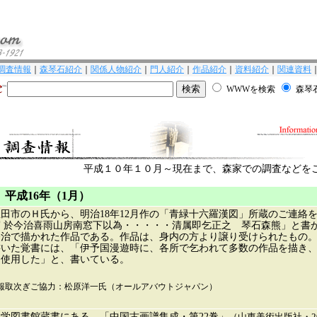
調査情報
｜
森琴石紹介
｜
関係人物紹介
｜
門人紹介
｜
作品紹介
｜
資料紹介
｜
関連資料
WWWを検索
森琴石
平成１０年１０月～現在まで、森家での調査などを
 平成16年（1月）
田市のＨ氏から、明治18年12月作の「青緑十六羅漢図」所蔵のご連絡
写 於今治喜雨山房南窓下以為・・・・・清属即乞正之 琴石森熊」と書
今治で描かれた作品である。作品は、身内の方より譲り受けられたもの
書いた覚書には、「伊予国漫遊時に、各所で乞われて多数の作品を描き
を使用した」と、書いている。
報取次ぎご協力：松原洋一氏（オールアバウトジャパン）
学図書館蔵書にある、「中国古画譜集成・第22巻」
（山東美術出版社・2