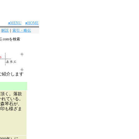
●MENU
●HOME
｜
解説
｜
索引・略伝
.comを検索
ご紹介します
を頂く。落款
かれている。
。森琴石が、
、印も様ざま
000年）
に