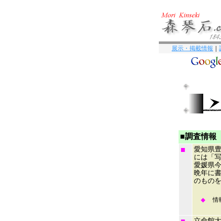
展示・掲載情報
｜
■調査情報
■
愛知県豊
には「
愛媛県
晩年に
のもの
◆
情
立命館大