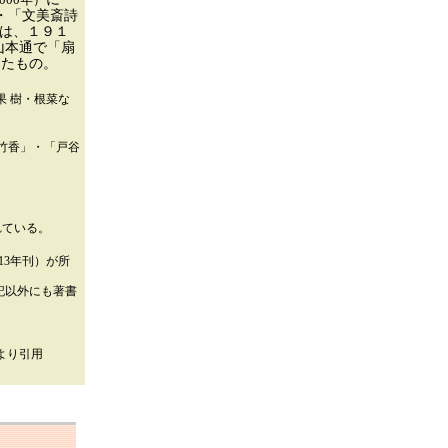
・「文美斎詩
は、１９１
山本通で「扇
めたもの。
果 樹・根菜な
竹香」・「戸谷
れている。
13年刊）が所
記以外にも著書
】より引用