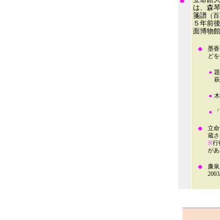
■
は、森
箋譜
（百
５年前後
面博物
◆
墨香
どを
●
題
萩
●
木
●
「
◆
立命
蔵さ
※
行
があ
◆
廉泉
20