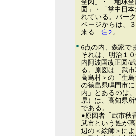
全図」・「地球全
図」・「掌中日本
れている。バーク
ページからは、３
来る
。
注２
■
6点の内、森家で
それは、明治１０
内阿波国改正図/
る。原図は「武市
高島村＞の「生島
の徳島県鳴門市に
内」とあるのは、
県）は、高知県所
である。
●原図者「武市秋
武市という姓が高
辺の＜絵師＞によ