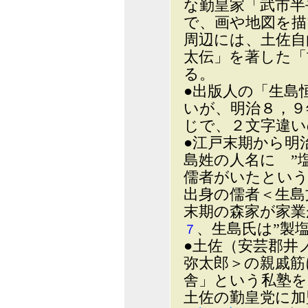
な勤皇家「武市半
で、画や地図を描
周辺には、土佐自
太伝」を著した
る。
●出版人の「生島
いが、明治８，９
じで、２文字違
●江戸末期から明
島姓の人名に ”
儒者がいたとい
出身の儒者＜生島
末期の森家が家
、生島氏は”製
７
●土佐（安芸郡井
弥太郎＞の親戚筋
舎」という私塾を
土佐の勤皇党に