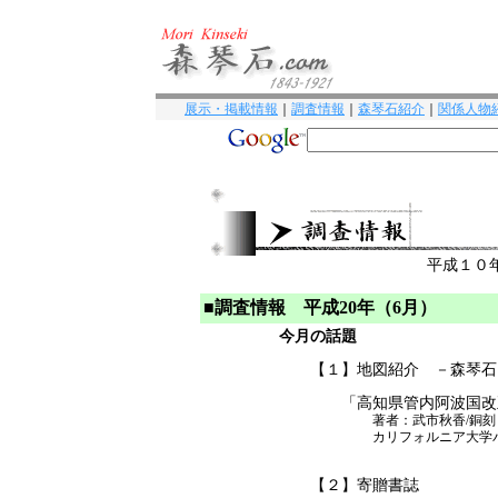
展示・掲載情報
｜
調査情報
｜
森琴石紹介
｜
関係人物
平成１０
■調査情報 平成20年（6月）
今月の話題
【１】地図紹介 －森琴
「高知県管内阿波国改
著者：武市秋香/銅刻
カリフォルニア大学
【２】寄贈書誌