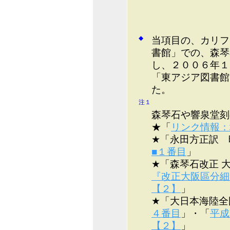
◆
当項目の、カリフ
書館」での、森琴
し、２００６年１
「東アジア図書館
た。
注１
森琴石や響泉堂刻
★「
リンク情報：
★「永田方正訳 
■１番目
」
★「森琴石改正 
『改正大阪區分細
【２】
」
★「大日本海陸全
４番目
」・「
平成
【２】
」