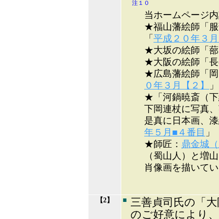
注１０
当ホームページ内
★福山藩絵師「服
「
平成２０年３月
★大坂の絵師「蔀
★大阪の絵師「長
★広島藩絵師「岡
０年３月【２】
」
★「河鍋暁斎（下
下岡連杖に写真、
是真に日本画、漆
年５月■４番目
」
★師匠：
鼎金城（
（蜀山人）と増山
肖像画を描いてい
【2】
■
三善貞司氏の「大
のご好意により、