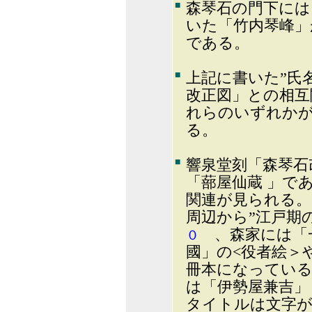
■
森琴石の門下には
いた「竹内琴峰」
である。
■
上記に書いた”氏
改正図」との相互
れらのいずれか
る。
■
響泉堂刻「森琴石
「蔀屋仙蔵 」で
関連が見られる。
周辺から”江戸期
、森家には「一
０
國」の<役者絵＞
冊本になってい
は「伊勢屋兼吉」
タイトルは文字