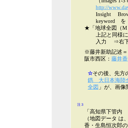
（Images 1-3 
http://www.da
Insight B
keyword 
★「地球全図（M
上記と同様にして 
入力 ⇒右
※藤井新助記述＝
阪市西区：
藤井香
☆
その後、先方
鐫 大日本海陸
全図
」が、画像
注３
「高知県下管内
（地図データ は、
香・生島恒次郎の