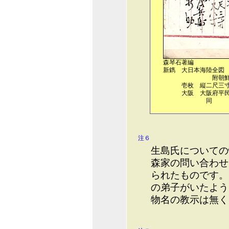
森琴石著編
新鐫 大日本海陸全図
附朝
壱枚 縦二尺三
大阪 大阪府平
同 
注６
生島氏についての
森家の問い合わせ
られたものです。
の弟子がいたよう
物名の教示は無く