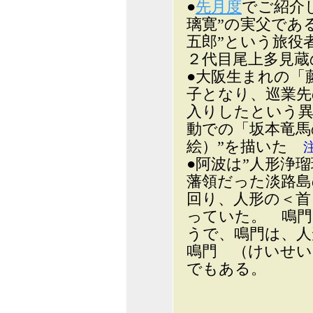
●
先月度
でご紹介
璃寛”の実父であ
五郎”という旅役
２代目尾上多見蔵
●大阪生まれの「
子となり、巡業先
入りしたという異
動での「坂本竜馬
絵）”を描いた
●阿波は”人形浄
藩領だった淡路島
回り、人形の＜首
っていた。 鳴門
うで、鳴門は、人
鳴門 （けいせ
でもある。