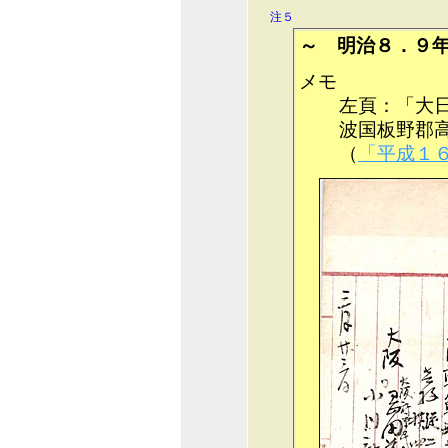
注５
～ 明治８．９
メモ
左頁：「大
波国板野郡
（
「平成１