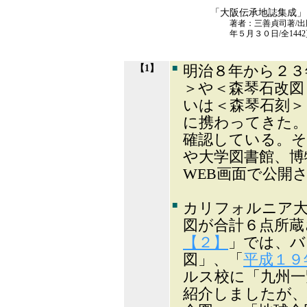
「大阪伝承地誌集成」
著者：三善貞司著/
年５月３０日/全144
【1】
■
明治８年から２３
＞や＜森琴石改図
いは＜森琴石刻＞
に携わってきた。
確認している。そ
や大学図書館、博
WEB画面で公
■
カリフォルニア大
図が合計６点所蔵
【２】
」では、バ
図」、「
平成１９
ルス校に「九州一
紹介しましたが、