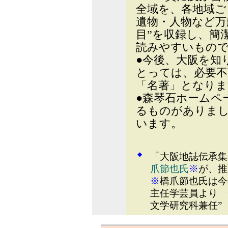
全域を、各地域ご
遺物・人物など万
目”を収録し、簡
読みやすいもの
●今後、大阪を知
とっては、必要不
「名著」となりま
●森琴石ホームペ
るものがありま
います。
◆
「大阪地誌伝承集
爪節也氏
※
が、推
※
橋爪節也氏は今
主任学芸員より 
文学研究科兼任”