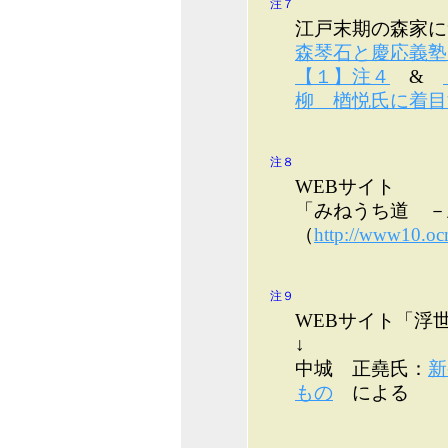
注７
江戸末期の森家に
森琴石と慶応義塾
【１】注４
&
柳 楢悦氏に着目
注８
WEBサイト
「みねうち道 －
（
http://www10.ocn
注９
WEBサイト「浮世
↓
中城 正堯氏：
新
もの
による