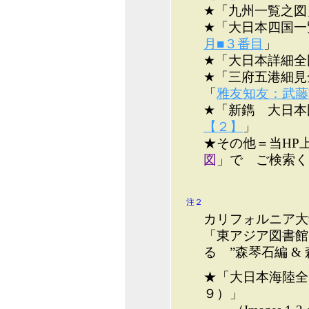
★「九州一覧之図
★「大日本四国一
月■３番目
」
★「大日本詳細全
★「三府五港細見
「
雅友知友：武藤
★「新鐫 大日本
【２】
」
★その他＝当HP
図
」で ご検索く
注２
カリフォルニア大
「東アジア図書
る ”森琴石編 &
★「大日本海陸全
９）」