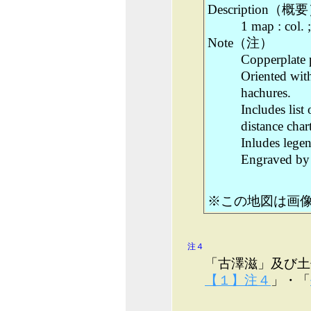
Description（概
1 map : col. 
Note（注）
Copperplat
Oriented wit
hachures.
Includes list 
distance chart
Inludes lege
Engraved b
※この地図は画
注４
「古澤滋」及び土
【１】注４
」・「