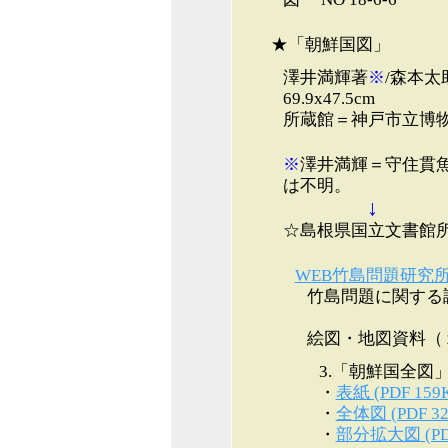
★「朝鮮国図」
澤井満輝著
※
/森本太
69.9x47.5cm
所蔵館＝神戸市立博
※
澤井満輝＝守住貫
は不明。
↓
☆島根県国立文書館
WEB竹島問題研究
竹島問題に関する調
絵図・地図資料（
3.「朝鮮国全図」
・
表紙 (PDF 159
・
全体図 (PDF 32
・
部分拡大図 (PDF