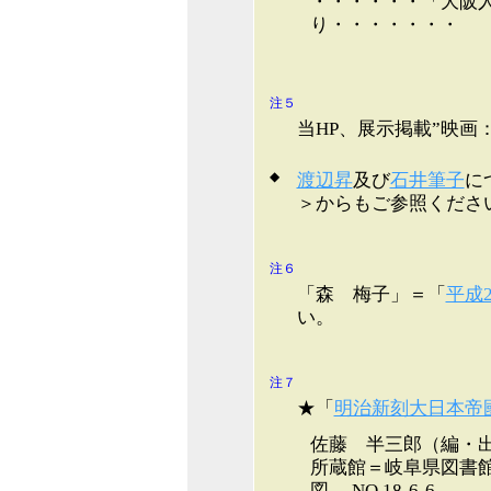
・・・・・・「大阪人
り・・・・・・・
注５
当HP、展示掲載”映画
◆
渡辺昇
及び
石井筆子
に
＞からもご参照くださ
注６
「森 梅子」＝「
平成
い。
注７
★「
明治新刻大日本帝
佐藤 半三郎（編・出
所蔵館＝岐阜県図書
図 NO 18-6-6