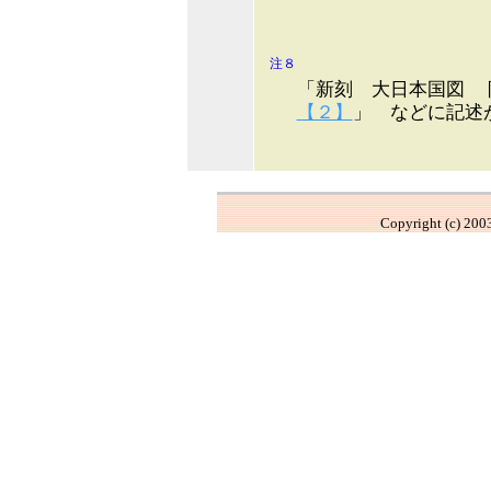
注８
「新刻 大日本国図 
【２】
」 などに記述
Copyright (c) 2003