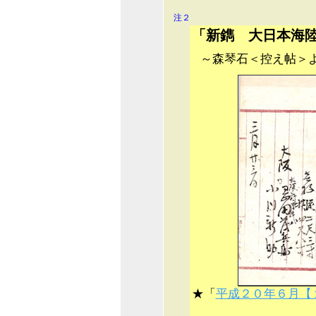
注２
「新鐫 大日本海
～森琴石＜控え帖＞
★「
平成２０年６月【