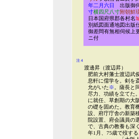
年二月六日
出版御伺
寸
横四尺八寸
附朝鮮
日本国府県郡各村名
別紙図面通地図出版
御差閊有無相伺候上
ニ付
注４
渡邊昇（渡辺昇）
肥前大村藩士渡辺武
息軒に儒学を。剣を
允がいた
※
。薩長と
尽力、功績を立てた。
に就任、草創期の大阪
の礎を固めた。教育
設、府庁庁舎の新築
院設置、府会議員の
で、古典の教養も深
年1月、75歳で歿する