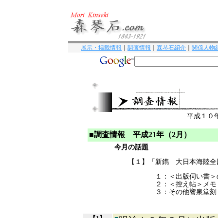
展示・掲載情報
｜
調査情報
｜
森琴石紹介
｜
関係人物
平成１０
■調査情報 平成21年（2月）
今月の話題
【１】「新鐫 大日本海陸全
１：＜出版伺い書＞
２：＜控え帖＞メモ
３：その他響泉堂刻