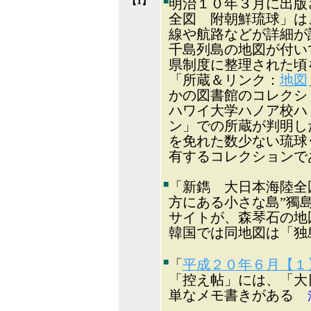
【1】
■
明治１０年３月に出版
全図 附朝鮮琉球」は
線や航路などが詳細が
千島列島の地図が付い
県制度に整理された頃
「所蔵＆リンク：
地図
かの図書館のコレクシ
ハワイ大学ハノア校ハ
ン」での所蔵が判明し
を免れた数少ない琉球
有するコレクションで
■
「新鐫 大日本海陸全
方にある小さな島”獨
サイトが、森琴石の地
韓国では同地図は「
■
「
平成２０年６月【１
「控え帖」には、「大
単なメモ書きがある