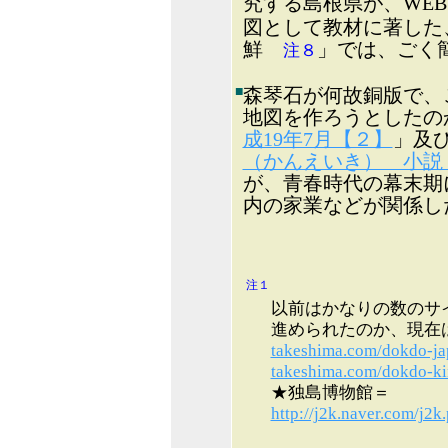
究する島根県が、WE
図として教材に著した
鮮
」では、ごく
注８
■
森琴石が何故銅版で、
地図を作ろうとしたの
成19年7月【２】
」及
（かんえいき） 小説 
が、青春時代の幕末期
内の家業などが関係し
注１
以前はかなりの数のサ
進められたのか、現在
takeshima.com/dokdo-ja
takeshima.com/dokdo-ki
★独島博物館＝
http://j2k.naver.com/j