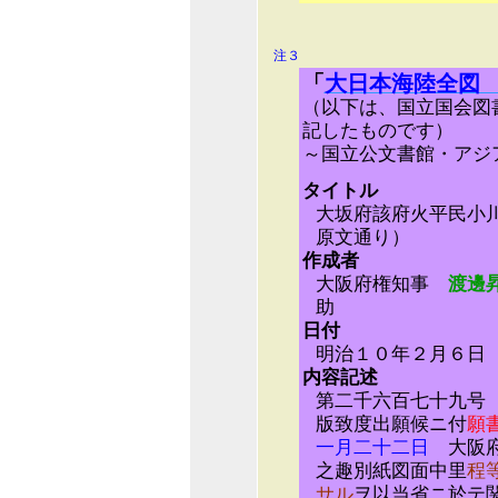
注３
「
大日本海陸全図
（以下は、国立国会
記したものです）
～国立公文書館・アジ
タイトル
大坂府該府火平民小
原文通り）
作成者
大阪府権知事
渡邊昇
助
日付
明治１０年２月６日
内容記述
第二千六百七十九号
版致度出願候ニ付
願
一月二十二日
大阪
之趣別紙図面中里
程
サル
ヲ以当省ニ於テ