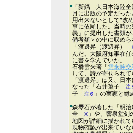
■
「新鐫 大日本海陸全
月に出版の予定だった
用出来ないとして”改
事に依願した。当時の
義」に提出した書類が
備考類＞の中に収め
「渡邊昇（渡辺昇）
んだ。大阪府知事在任
に書を学んでいた。
石橋雲来著「
雲来吟交
して、詩が寄せられて
「渡邊昇」は又、日本
なった「石井筆子
注
子
」の実家と縁
注６
■
森琴石が著した「明治
全
」や、響泉堂刻
※
地図が詳細に描かれて
現物確認が出来ていな