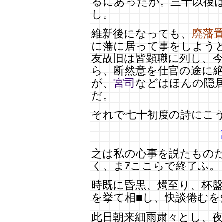
るにあったが。三十以後
し。
維新後になっても、
廃藩
に藩に居って事をしよう
友故旧は皆顕職に列し、
ら、断然意を仕官の途に
が、
宮司
などはほんの隠
だ。
それで七十初度の詩にこ
之は私の心事を説たもの
く、まｱここらで終了ふ
時既に昏黒、燭至り、杯
を挙て相■し、快談倦むを
此日朝来細雨粛々とし、