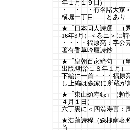
年１月１９日)
・ ・ ・有名諸大家
横堀一丁目 とあり
★「日本同人詩選」（秀
16年3月）＜巻ニ＞に
・・・・福原亮：字公
著有香草吟廬詩鈔
★「皇朝百家絶句」（亀
出版/明治１８年１月）
下編に一首・・・福原
し上編は森家に所蔵が
★「東山頌寿録」（頼龍
４月１日）
六丁裏に＜四翁寿言：
★浩蕩詩程（森槐南著/
首