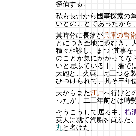
探偵する。
私も長州から國事探索の
いとのことであったから
其時分に長藩が
兵庫の警
とにつき仝地に趣むき、
種々相談し、まつ”其事を
のことが気にかかってな
いと思ふている中、藩で
大砲と、火薬、此三つを
ひつけられて、凡そ三年
夫からまた
江戸
へ行けと
ったが、二三年前とは時
そうこうして居る中、
横
英人に就て汽船を買ふた
丸
と名けた。