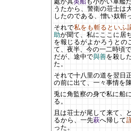
處が其
英船
も小かい軍艦
うたから、警衛の荘士は
したのである、憎い奴斬
それで
私をも斬るといふ
助
が聞て、私にここに居
を報じるがよかろうとの
て、夜半、今の一二時頃
だが、途中で
與善
を殺し
た。
それで十八里の道を翌日
の前に出て、一々事情を
兎に角監察の身で私に船
る。
且は荘士が尾して来て、
るから、一先
萩
へ帰して
った。