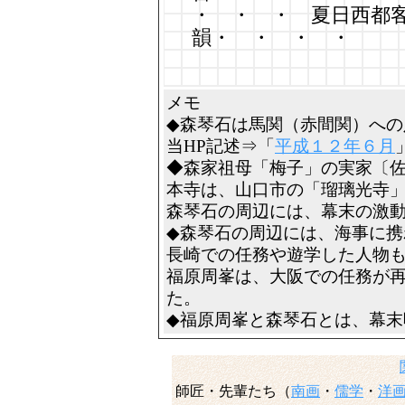
・ ・ ・ 夏日西都
韻・ ・ ・ ・
メモ
◆森琴石は馬関（赤間関）への
当HP記述⇒「
平成１２年６月
◆森家祖母「梅子」の実家〔
本寺は、山口市の「瑠璃光寺
森琴石の周辺には、幕末の激
◆森琴石の周辺には、海事に携
長崎での任務や遊学した人物
福原周峯は、大阪での任務が
た。
◆福原周峯と森琴石とは、幕末
師匠・先輩たち（
南画
・
儒学
・
洋