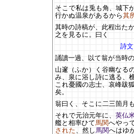
そこで私は兎も角、城下
行かぬ温泉があるから
其
其時の詩稿が、此程出た
之を見るに。曰く
詩文
誦讀一過、以て翁が当時
山邃（ふか）く谷幽なる
み、泉に浴し詩に逃る、
これ憂國の志士、哀峰跋
矣。
翁曰く、そこに二三箇月
それで元治元年に、
英仏
艦と相率ひて
馬関
へやっ
された
、然し
馬関
へはゆ