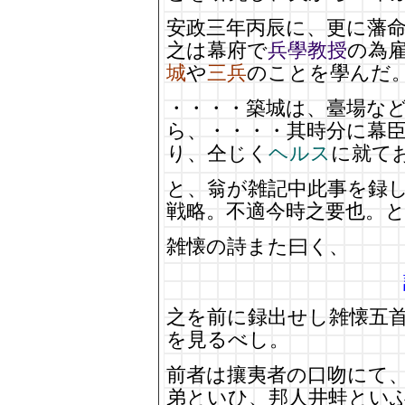
安政三年丙辰に、更に藩
之は幕府で
兵學教授
の為
城
や
三兵
のことを學んだ
・・・・築城は、臺場な
ら、・・・・其時分に幕
り、仝じく
ヘルス
に就て
と、翁が雑記中此事を録
戦略。不適今時之要也。
雑懐の詩また曰く、
之を前に録出せし雑懐五
を見るべし。
前者は攘夷者の口吻にて
弟といひ、邦人井蛙とい