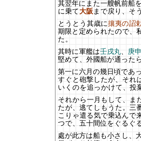
其翌年にまた一艘帆前船
に乗て
大阪
まで戻り、そ
とうとう其歳に
攘夷の詔
期限と定められたので、
た。
其時に軍艦は
壬戌丸
、
庚
堅めて、外國船が通った
第一に六月の幾日頃であ
すぐと砲撃したが、それ
いくのを追っかけて、投
それから一月もして、ま
たが、逃てしもうた。三
こりゃ遣る気で乗込んで
つで、五十間位をぐるぐ
處が此方は船も小さし、