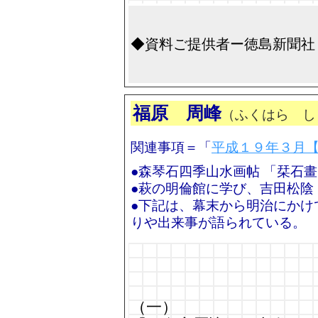
◆資料ご提供者ー徳島新聞社
福原 周峰
（ふくはら し
関連事項＝「
平成１９年３月
●森琴石四季山水画帖 「栞石
●萩の明倫館に学び、吉田松陰
●下記は、幕末から明治にかけ
りや出来事が語られている。
（一）