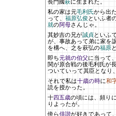
長門國
萩
に生まれた。
私の家は元
毛利氏
から出
って、
福原弘俊
といふ者
就
の
阿母
さんじゃ。
其妙吉の兄が
誠貞
といふ
が、事故あって弟に家を
を構へ、之を萩弘の
福原
即ち
元就の伯父
に当って
関が原合戦の後毛利氏が
ついていって其臣となり
それで私は
十歳の時
に
和
読を授かった。
十
四五歳
の頃には、頻り
りよったが。
傍ら
俳諧
が好きであって