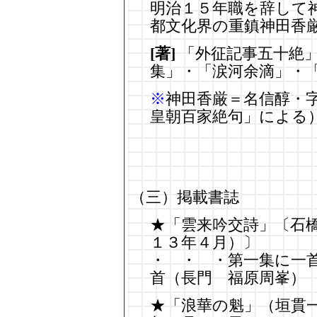
明治１５年職を辞して
都文化界の重鎮神田香
[著]
「外征記事五十絶
集」・「涙河余滴」・
※
神田香厳＝名信醇・
皇朝百家絶句」による
（三）掲載書誌
★「雲来吟交詩」〔石橋
１３年４月）〕
・ ・ ・第一集に一
首（長門 福原周峯）
★「浪華の魁」（垣貫一