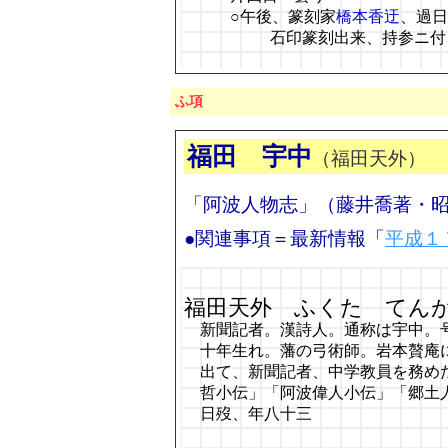
○午後、篆刻家
橋本香迂
、過日
石印篆刻出来、持参ニ付
ふ項
福田 宇中
（福田天外）
「阿波人物志」（藤井喬著・
●関連事項＝最新情報「
平成１
福田天外 ふくた てん
新聞記者。漢詩人。通称は宇中。
十年生れ。藩の弓術師。岩本贅庵
出て、新聞記者、中学教員を務め
哲小伝」「阿波偉人小伝」「郷土
日歿、年八十三