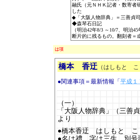
融氏（元ＮＨＫ記者・数寄者
した
◆「大阪人物辞典」＝三善貞司
◆森琴石日記
（明治42年8/3 ～10/7、明治45
断片的に残るもの。翻刻者＝
は項
橋本 香迂
（はしもと こ
●関連事項＝最新情報「
平成１
（一）
「大阪人物辞典」（三善貞
より
●橋本香迂 はしもと 
●名は禮、字は三生、別号