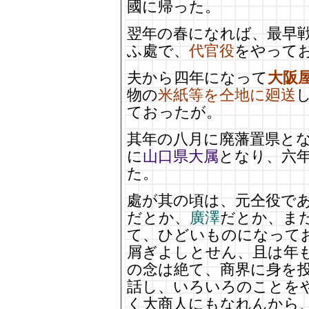
國に帰った。
翌年の春になれば、最早
ふ處で、
代官役
をやって
夫から四年になって
大阪
物の
米紙等を仝地に廻送
ておったが。
其年の八月に廃藩置県と
に
山口県大属
となり、六
た。
處が其の頃は、元仝役で
だとか、
廣澤
だとか、ま
て、ひどいものになって
屑ぎよしとせん、且は年
の念は絶て、商界に身を
話し、いろいろのことを
く大商人にもなれんから