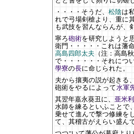
どと會をして頻りに切磋
・・・・そうだ、
松陰
は
れで弓場剣槍より、重に
も武技を習んならんが、
寧ろ
砲術
を研究しようと
衛門・・・・・これは藩
高島四郎太夫
（注：高島
で・・・・・・それにつ
學寮
の
長
に命じられた。
夫から攘夷の説が起きる
砲術をやるによって
水軍
其翌年嘉永葵丑に、
亜米
水師を練るといふことで
乗せて進んで撃つ修練を
て、其稽古がえらい盛ん
つつ"いて藩公が幕府より