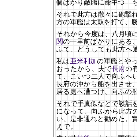
個ばかり敵艦に命中つゝ
それで此方は散々に砲撃
方の軍艦は太鼓を打て、
それから今度は、八月頃
関
の一里前ばかりにある
ふて、どうしても此方へ
私は
亜米利加
の軍艦とや
おったから、夫で
長府
の
て、こいつ二人で向ふへ
長府の沖から船を出させ
居る處へ漕つけ、向ふの
それで手真似などで談話
になって、向ふから此方
い、是非通れと勧めた。
えで。