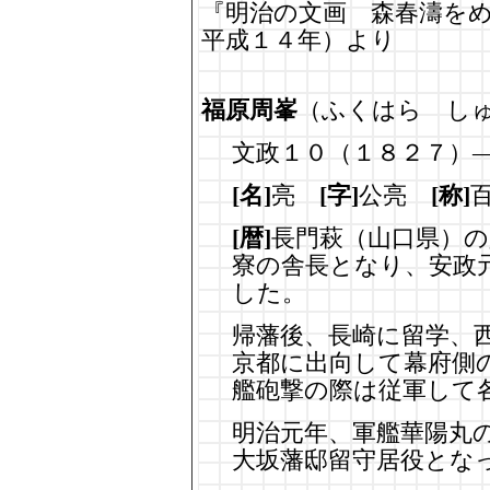
『明治の文画 森春濤をめ
平成１４年）より
福原周峯
（ふくはら し
文政１０（１８２７）
[名]
亮
[字]
公亮
[称]
[暦]
長門萩（山口県）の
寮の舎長となり、安政
した。
帰藩後、長崎に留学、
京都に出向して幕府側
艦砲撃の際は従軍して
明治元年、軍艦華陽丸
大坂藩邸留守居役とな