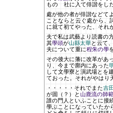
ものゝ社に入て俳諧をし
處が他の者が俳諧などて
ことならと云ぐ處から、
に就て初てやった、それ
夫で私は武藝より読書の
其
學頭
が
山縣太華
と云て
夫について重に
程朱の學
その後大に藩に改革があ
り、今まで廓内にあった
して文學寮と演武場とを
ておった。それがやはり
・・・・・それでまた
吉
が固（？）と
山鹿流の師
誰の門人といふことに接
學ぶことになっていたか