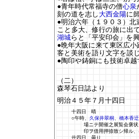
●青年時代常福寺の僧
心泉
刻の道を志し
大西金陽
に
●明治六年（１９０３）北
こと多大、修行の旅に出
湖城
らと「平安印会」を
●晩年大阪に来て東区広小
客と美術を語り文字を談
●陶印や鋳銅にも技術卓越
（二）
森琴石日誌より
明治４５年７月十四日
十四日 晴
○午時、
久保井翠桐
、
橋本香迂
場ニテ開催之展覧会褒状
印ヲ借用押捺致シ帰ル、
廾四日 曇り