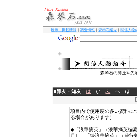
展示・掲載情報
｜
調査情報
｜
森琴石紹介
｜
関係人物
森琴石の師匠や先
■
雅友・知友
は
ひ
ふ
へ ほ
項目内で使用度の多い資料に
る場合があります）
◆「浪華摘英」（浪華摘英編
月）、「続浪華摘英」（発行