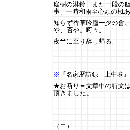
庭樹の淋鈴、また一段の
事、一時和雨至心頭の概
知らず香草吟廬一夕の會
や、否や。呵々。
夜半に至り辞し帰る。
※
『名家歴訪録 上中巻』
★お断り＝文章中の詩文
頂きました。
（ニ）