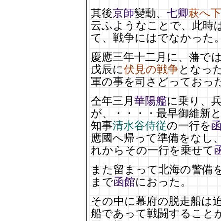
其後
京師
變動、
七卿
萩へ
云ふようなことで、此時
て、戦争にはでなかった
慶應三年十二月に、藩で
戊辰に
伏見の戦争
となっ
軍の事を司さどっておっ
仝年三月
華陽艦
に乗り、
が、・・・・最早御維新
知事
清水谷侍従
の一行を
應國へ帰って準備をなし
れからその一行を乗せて
また留まって北海の警備
まで
函館
におった。
その中に幕府の脱走船は
船であって戦闘すること