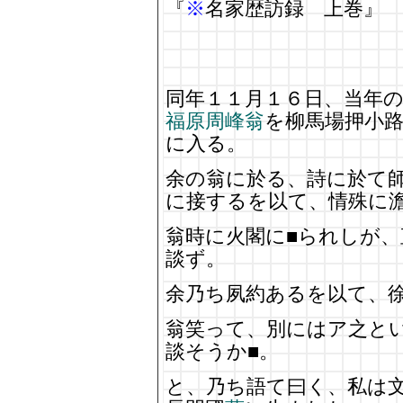
『
※
名家歴訪録 上巻』
同年１１月１６日、当年
福原周峰翁
を柳馬場押小
に入る。
余の翁に於る、詩に於て
に接するを以て、情殊に
翁時に火閣に■られしが
談ず。
余乃ち夙約あるを以て、
翁笑って、別にはア之と
談そうか■。
と、乃ち語て曰く、私は