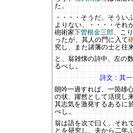
た。
・・・・そうだ、そうい
よりない、・・・・それ
砲術家
下曽根金三郎
、こ
ったが、其人の門に入て
究し、また諸藩の士と往
と、翁雑懐の詩中、左の
るべし。
詩文：其
朗吟一過すれば、一箇雄
の状、躍然として活現し
其志気を激発するあるに
べし。
翁は語を次で曰く、それ
とを研究し、夫から二年