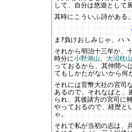
して、自分は悠遊として
其時にこういふ詩がある
まｱ負けおしみじゃ、ハヽ
それから明治十三年か、
時分に
小野湖山
、
大沼枕
っておるから、其仲間へ
てもしかたがないから何
それには官幣大社の宮司
あるので、それなばと、
られ、其後諸方の宮司に
やっておるので、経歴と
ゃ。
それで私が当初の志は、