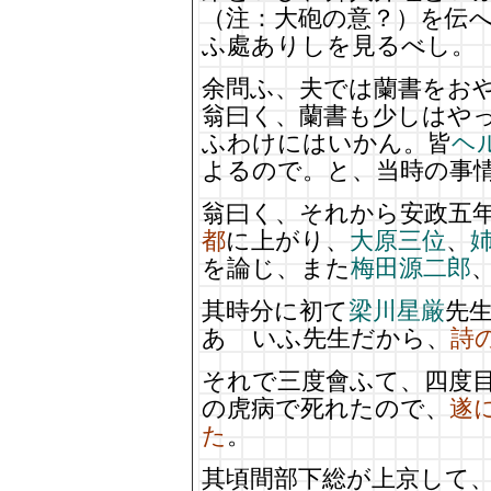
（注：大砲の意？）を伝
ふ處ありしを見るべし。
余問ふ、夫では蘭書をお
翁曰く、蘭書も少しはや
ふわけにはいかん。皆
ヘ
よるので。と、当時の事
翁曰く、それから安政五
都
に上がり、
大原三位
、
を論じ、また
梅田源二郎
其時分に初て
梁川星厳
先
あゝいふ先生だから、
詩
それで三度會ふて、四度
の虎病で死れたので、
遂
た
。
其頃間部下総が上京して、