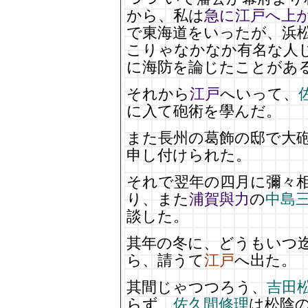
から、私は
急に江戸へ上
で東海道をいったが、浜
こりゃなかなか有名な人
に海防を論じたことがあ
それから
江戸
へいって、
に入て砲術を學んだ。
また長州の葛飾の邸で大
申し付けられた。
それで翌年の四月に彌々
り、また
浦賀與力
の
中島
談した。
其年の冬に、どうもいつ
ら、請うて
江戸
へ出た。
其間じゃつつろう、
吉田
らず、
佐久間修理
は松陰