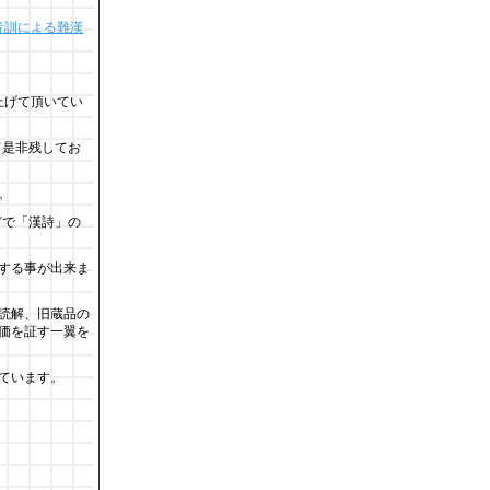
音訓による難漢
上げて頂いてい
て是非残してお
。
どで「漢詩」の
する事が出来ま
読解、旧蔵品の
価を証す一翼を
ています。