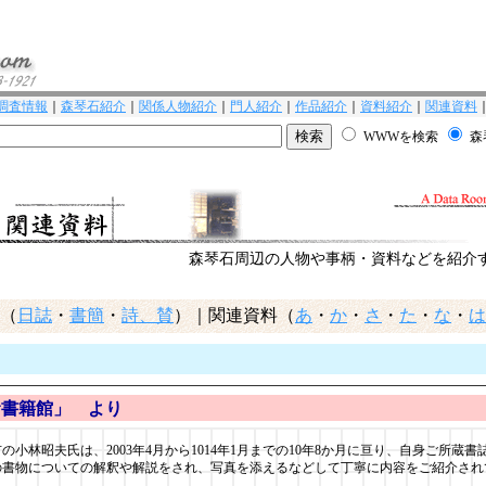
調査情報
｜
森琴石紹介
｜
関係人物紹介
｜
門人紹介
｜
作品紹介
｜
資料紹介
｜
関連資料
WWWを検索
森
森琴石周辺の人物や事柄・資料などを紹介
（
日誌
・
書簡
・
詩、賛
）｜関連資料（
あ
・
か
・
さ
・
た
・
な
・
は
む書籍館」 より
の小林昭夫氏は、2003年4月から1014年1月までの10年8か月に亘り、自身ご所蔵書
の書物についての解釈や解説をされ、写真を添えるなどして丁寧に内容をご紹介され