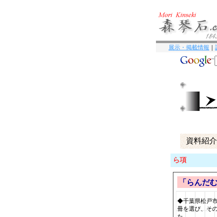
展示・掲載情報
｜
資料紹介
ら項
「らんだ
◆千葉県松戸市
冊を選び、そ
た。