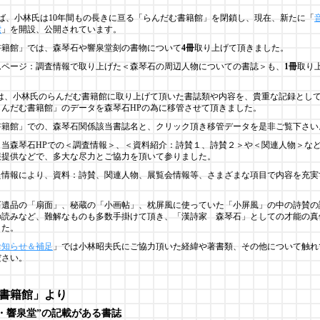
月半ば、小林氏は10年間もの長きに亘る「らんだむ書籍館」を閉鎖し、現在、新たに「
索
」を開設、公開されています。
書籍館」では、森琴石や響泉堂刻の書物について
4冊
取り上げて頂きました。
ムページ：調査情報で取り上げた＜森琴石の周辺人物についての書誌＞も、
1冊
取り
では、小林氏のらんだむ書籍館に取り上げて頂いた書誌類や内容を、貴重な記録とし
らんだむ書籍館」のデータを森琴石HPの為に移管させて頂きました。
書籍館」での、森琴石関係該当書誌名と、クリック頂き移管データを是非ご覧下さい
、当森琴石HPでの＜調査情報＞、＜資料紹介：詩賛１、詩賛２＞や＜関連人物＞な
報提供などで、多大な尽力とご協力を頂いて参りました。
た情報により、資料：詩賛、関連人物、展覧会情報等、さまざまな項目で内容を充実
石遺品の「扇面」、秘蔵の「小画帖」、枕屏風に使っていた「小屏風」の中の詩賛の
の読みなど、難解なものも多数手掛けて頂き、「漢詩家 森琴石」としての才能の真
した。
お知らせ＆補足
」では小林昭夫氏にご協力頂いた経緯や著書類、その他について触れ
ださい。
書籍館」より
・響泉堂”の記載がある書誌