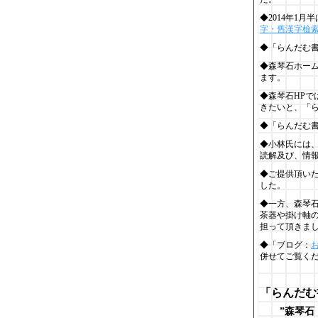
◆2014年1
字・舊漢字檢
◆「らんだむ
◆森琴石ホー
ます。
◆森琴石HP
きたいと、「
◆「らんだむ
◆小林氏には
読解及び、情
◆ご提供頂い
した。
◆一方、森琴
茶器や掛け軸
担って頂きま
◆「ブログ：
併せてご覧く
「らんだむ
”森琴石