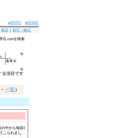
●MENU
●HOME
｜
解説
｜
索引・略伝
琴石.comを検索
する項目です
・
一覧
）
誌の中から毎回1
てこられまし