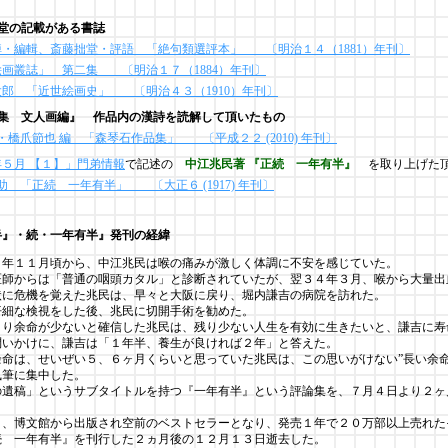
堂の記載がある書誌
綽・編輯、斎藤拙堂・評語 「絶句類選評本」 〔明治１４（1881）年刊〕
絵画叢誌」 第二集 〔明治１７（1884）年刊〕
太郎 「近世絵画史」 〔明治４３（1910）年刊〕
品集 文人画編』 作品内の漢詩を読解して頂いたもの
・橋爪節也 編 「森琴石作品集」 〔平成２２ (2010) 年刊〕
５月 【１】」門弟情報
で記述の
中江兆民著 『正続 一年有半』
を取り上げた頂
助 「正続 一年有半」 〔大正６ (1917) 年刊〕
半』・続・一年有半』発刊の経緯
３年１１月頃から、中江兆民は喉の痛みが激しく体調に不安を感じていた。
医師からは「普通の咽頭カタル」と診断されていたが、翌３４年３月、喉から大量出
状に危機を覚えた兆民は、早々と大阪に戻り、堀内謙吉の病院を訪れた。
仔細な検視をした後、兆民に切開手術を勧めた。
より余命が少ないと確信した兆民は、残り少ない人生を有効に生きたいと、謙吉に寿
問いかけに、謙吉は「１年半、養生が良ければ２年」と答えた。
余命は、せいぜい５、６ヶ月くらいと思っていた兆民は、この思いがけない”長い余命
執筆に集中した。
の遺稿」というサブタイトルを持つ『一年有半』という評論集を、７月４日より２ヶ
月、博文館から出版され空前のベストセラーとなり、発売１年で２０万部以上売れた
続 一年有半』を刊行した２ヵ月後の１２月１３日逝去した。