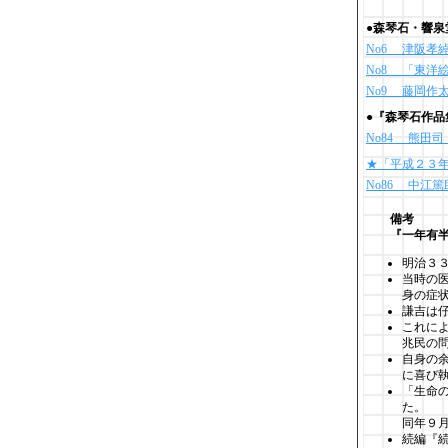
●森琴石・響泉
No6 津阪孝
No8 「東洋
No9 藤岡作
●『森琴石作
No84 熊田司
★「平成２３年
No86 中江篤
備考
『一年有
明治３
当時の
身の症
謙吉は
これに
兆民の
自身の
に喜び
「生命
た。
同年９
続編『