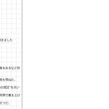
きました
血をみるなど自
命を尋ねた。
の宣託”を大い
月間で書き上げ
そうだ。