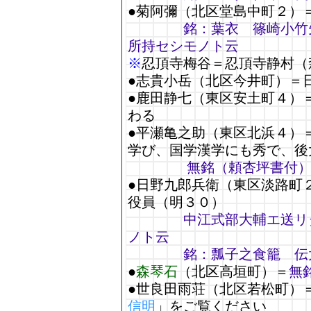
●菊阿彌（北区堂島中町２）
銘：葉衣 篠崎小竹
所持セシモノト云
※
忍頂寺梅谷＝忍頂寺静村（
●志貴小岳（北区今井町）＝
●鹿田静七（東区安土町４）
わる
●平瀬亀之助（東区北浜４）
学び、国学漢学にも秀で、後
無銘（頼杏坪書付
●日野九郎兵衛（東区淡路町
役員（明３０）
中江式部大輔エ送リ
ノト云
銘：瓢子之食籠 伝
●
森琴石
（北区高垣町）＝
無
●世良田雨荘（北区若松町）
信明
」をご覧ください