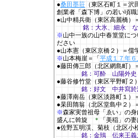
●
桑田墨荘
（東区石町１＝沢
創業者「森下博」の若い頃職
●山中精兵衛（東区高麗橋）
銘：大氷、細永 
※
山中一族の山中春篁堂につ
ださい
●山本憲（東区京橋２）＝儒
※
山本梅崖＝「
平成１７年６
●藤田傳三郎（北区網島町）
銘：可酔 山陽外史
●藤谷修竹堂（東区平野町２
銘：好文 中井寫於
●藤澤南岳（東区淡路町１）＝
●杲田隋翁（北区堂島中２）
※
森家実曾祖母「ゑい」の
盛んに斡旋
＊
「美稲」の妻
●佐野五明渓、菊枝（北区小
銘：金鵄 伝来王義