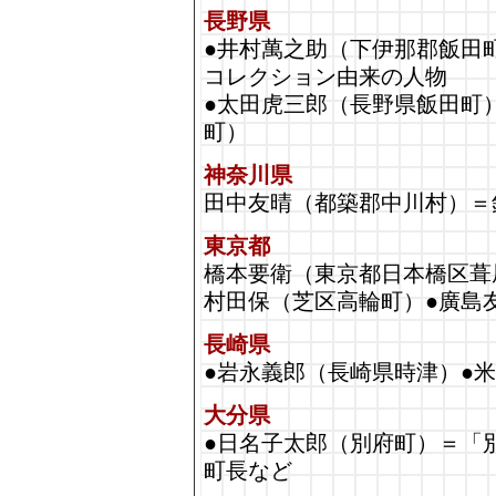
長野県
●井村萬之助（下伊那郡飯田
コレクション由来の人物
●太田虎三郎（長野県飯田町
町）
神奈川県
田中友晴（都築郡中川村）＝
東京都
橋本要衛（東京都日本橋区葺
村田保（芝区高輪町）●廣島
長崎県
●岩永義郎（長崎県時津）●
大分県
●日名子太郎（別府町）＝「
町長など