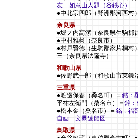
友 如意山人題（谷鉄心）
●中北宗四郎（野洲郡河西村
奈良県
●堀ノ内高潔（奈良県生駒郡
●中村雅眞（奈良市）
●村戸賢徳（生駒郡家片桐村
三（奈良県法隆寺）
和歌山県
●佐野武一郎（和歌山市東鍛
三重県
●渡邊保春（桑名町）＝
銘：
平祐左衛門（桑名市）＝
銘：
●松本金（桑名市）＝
銘：福
自画 文晁遠船図
鳥取県