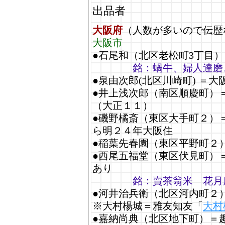
出品者
大阪府
（人数が多いので伝歴
大阪市
●石尾和（北区老松町3丁目）
銘：蝸牛、婦人達磨
●泉由次郎(北区川崎町) ＝
●井上浅次郎（南区順慶町）
（大正１１）
●磯野橘斎（東区大手町２）
ら明２４年大阪住
●稲葉先春園（東区平野町２
●西尾五福堂（東区伏見町）
あり
銘：賣茶翁米 花月
●河井治兵衛（北区河内町２
※大村楊城＝雅友知友「
大村
●嘉納尚典（北区地下町）＝