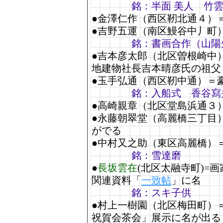
銘：半面 美人 竹
●金澤仁作（西区靭北通４）
●吉野五運（南区鰻谷中丿町
銘：書画合作（山陽
●吉本彦太郎（北区曽根崎中
地建物社長吉本晴彦氏の祖父
●玉手弘通（西区靭中通）＝
銘：入船式 香谷寫
●高崎親章（北区堂島浜通３
●永藤朝翠堂（高麗橋三丁目
がでる
●中村又之助（東区高麗橋）
銘：雪達磨
●
長坂雲在
(北区太融寺町)=
関連資料「
一致帖
」に名
銘：スキ子供
●村上一樹園（北区梅田町）
祝賀会茶会」展示に名が出る