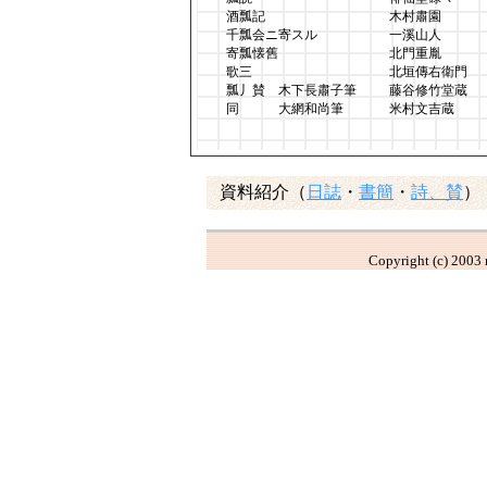
酒瓢記
木村肅園
千瓢会ニ寄スル
一溪山人
寄瓢懐舊
北門重胤
歌三
北垣傳右衛門
瓢丿賛 木下長肅子筆
藤谷修竹堂蔵
同 大網和尚筆
米村文吉蔵
資料紹介（
日誌
・
書簡
・
詩、賛
）
Copyright (c) 2003 m