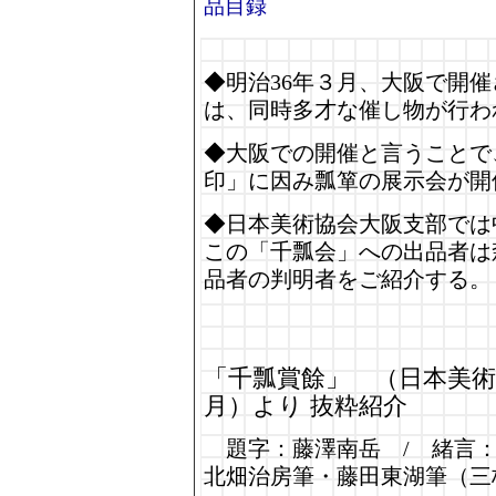
品目録
◆明治36年３月、大阪で開
は、同時多才な催し物が行わ
◆大阪での開催と言うことで
印」に因み瓢箪の展示会が開
◆日本美術協会大阪支部では
この「千瓢会」への出品者は
品者の判明者をご紹介する。
「千瓢賞餘」 （日本美術
月）より 抜粋紹介
題字：藤澤南岳 / 緒言：
北畑治房筆・藤田東湖筆（三