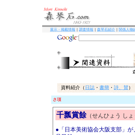
展示・掲載情報
｜
調査情報
｜
森琴石紹介
｜
関係人物
資料紹介（
日誌
・
書簡
・
詩、賛
）
さ項
千瓢賞餘
（せんひょう しょ
●「日本美術協会大阪支部」が