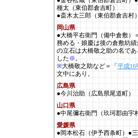
●金谷松蔵（東伯郡倉吉町）
種太（東伯郡倉吉町）
●斎木太三郎（東伯郡倉吉村
岡山県
●大橋平右衛門（備中倉敷）
務める・娘慶は後の倉敷紡績
の立石は大橋敬之助の名であ
した
※
。
※
大橋敬之助など＝「
平成1
文中にあり。
広島県
●今川治助（広島県尾道町）
山口県
●中尾彌右衛門（玖珂郡由宇
愛媛県
●岡本松石（伊予西条町）●三