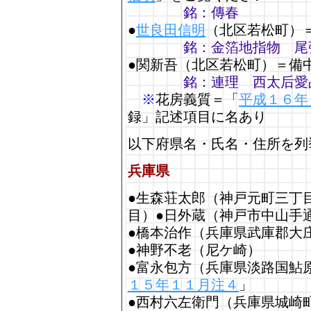
銘：傳春
●
世良田信明
（北区若松町）
銘：金箔地指物 尾
●関新吾（北区若松町）＝備
銘：連理 西太后愛
※
花房義質＝「
平成１６年
録」記述項目に名あり
以下府県名・氏名・住所を列
兵庫県
●生森荘太郎（神戸元町三丁
目）●日外蔵（神戸市中山手
●橋本治作（兵庫県武庫郡大
●神野不老（尼ケ崎）
●富永包方（兵庫県淡路国鮎
１５年１１月注４
」
●西村六左衛門（兵庫県城崎