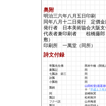
奥附
明治三六年八月五日印刷
同年八月十二日発行 定價金
発行者 日本美術協会大阪支
代表者兼印刷者 椋橋藤郎
敷）
印刷所 一萬堂（同所）
詩文付録
寄瓢先生傳
岡本午橋（関係
畫瓢記
同
七瓢詠 節三
同
詠瓢
同
小瓢歌
同
山田松堂(逍遥
瓢銘
※「
平成１７年
同
岩崎秋冥
瓢話
松村南洋
フクベ説
山本梅崖
瓢説
俳仙堂碌々