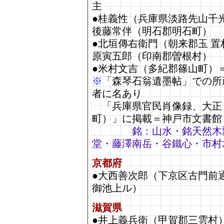
主
●桂義性（兵庫県淡路先山千
後藤常伴（明石郡明石町）
●北垣傳右衛門（朝来郡玉 置
原寅五郎（印南郡曽根村）
●米村文吉（多紀郡篠山町）
※
「森琴石翁遺墨帖」での所
者に名あり
「兵庫県官民肖像録、大正
町）」に掲載＝神戸市文書館
銘：山水・銘天然木
堂・藤澤南岳・谷鐵心・市村
京都府
●大西善次郎（下京区古門前
御池上ル）
滋賀県
●井上義兵衛（甲賀郡三雲